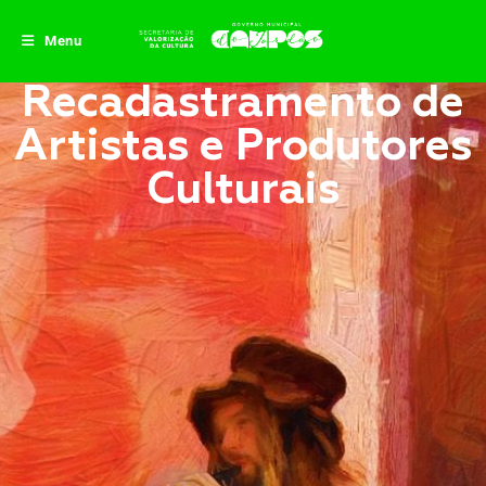
conteúdo
Menu
Recadastramento de
Artistas e Produtores
Culturais