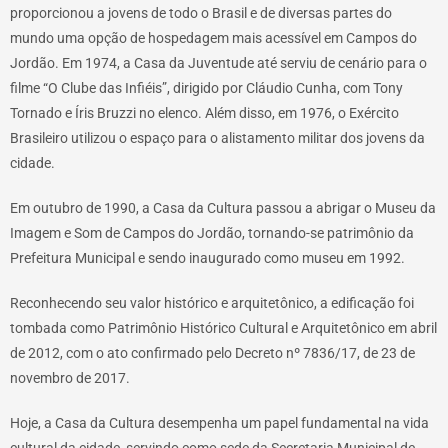
proporcionou a jovens de todo o Brasil e de diversas partes do
mundo uma opção de hospedagem mais acessível em Campos do
Jordão. Em 1974, a Casa da Juventude até serviu de cenário para o
filme “O Clube das Infiéis”, dirigido por Cláudio Cunha, com Tony
Tornado e Íris Bruzzi no elenco. Além disso, em 1976, o Exército
Brasileiro utilizou o espaço para o alistamento militar dos jovens da
cidade.
Em outubro de 1990, a Casa da Cultura passou a abrigar o Museu da
Imagem e Som de Campos do Jordão, tornando-se patrimônio da
Prefeitura Municipal e sendo inaugurado como museu em 1992.
Reconhecendo seu valor histórico e arquitetônico, a edificação foi
tombada como Patrimônio Histórico Cultural e Arquitetônico em abril
de 2012, com o ato confirmado pelo Decreto nº 7836/17, de 23 de
novembro de 2017.
Hoje, a Casa da Cultura desempenha um papel fundamental na vida
cultural da cidade, servindo como sede da Secretaria Municipal de